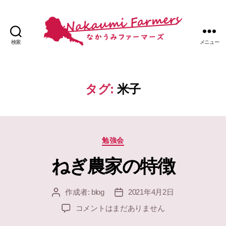
検索
メニュー
な
か
う
み
タグ:
米子
フ
ァ
ー
マ
カ
ー
勉強会
テ
ズ
ねぎ農家の特徴
ゴ
公
リ
式
ー
作成者:
blog
2021年4月2日
投
投
稿
稿
ね
コメントはまだありません
者
日
ぎ