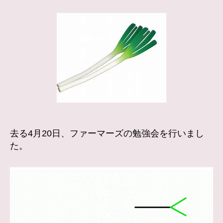
農
家
の
特
徴
へ
の
去る4月20日、ファーマーズの勉強会を行いまし
た。